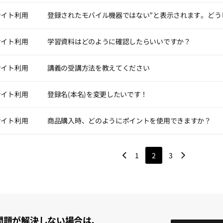
利用いただけます。ただし、返還時点で有効期限が過ぎているポイントは
合わせ]
から質問の種類を選び、お問い合わせ内容をご記入ください。
約取消
有効期限が異なる複数のポイントを併用していた場合は、最も長い有効期
サイト利用
登録されたモバイル機器ではない”と表示されます。どう
、メールでのお問い合わせも受け付けております。 (
iipamasterjp@brave
材などの物品を受け取った日から7日以内であれば、契約取消が可能です。
ださい。
いた内容は確認のうえ、順番に返信いたします。
告した内容と異なる場合、または契約内容と異なる履行が行われた場合は
イントは特典として提供されるサイバーマネーであり、現金での支給・返金
ル機器は初回に登録された1台のみご利用いただけます。 ソフトウェアの
、もしくはその事実を知った日または知り得た日から30日以内に契約取消
サイト利用
学習資料はどのように確認したらいいですか？
れない場合や、別の端末への変更をご希望の場合は、登録されたモバイル
員が物品の契約取消を行う場合、会社に受け取った物品を返却する必要が
ントと他の決済手段を併用した場合]
ル機器情報の初期化は
マイページ>モバイル機器の初期化 > [モバイル機器
料は、下記のアクセスルートから確認・ダウンロードできます :)
日以内に既に支払われた代金を返金します。
トと他の決済手段を併用した場合は、各決済方法に応じて返金が行われま
とができます。 以降、ご希望のデバイス機器で接続しサービスをご利用い
サイト利用
講義の受講方法を教えてください
約取消時、物品が一部消費された場合、その金額を差し引いて返金し、返
、実際の決済額（クレジットカード決済／即時銀行振込／講座を通さない
方法でモバイル機器の初期化が正常に実行されない場合は、お手数ですが
ロード] : ウェブサイトログイン>受講ページ>講義>学習資料
下の各号に該当する場合、会員の契約取消は制限されます。
マーセンターの [お問い合わせ] またはメールにて、モバイル機器の初期
スターの講義は、PCまたはモバイル機器を通じて受講が可能です。PCで受
ムーズな確認・ダウンロードのためにPCでのご利用をおすすめします。
責任により物品が滅失または破損した場合（ただし、物品の内容確認のた
サイト利用
登録名(本名)を変更したいです！
イントの使用比率を任意に設定することはできず、使用された割合に応じて
きます。
専用プレイヤーをインストールすることで受講可能です。モバイルやタブ
講期間終了後は、学習資料のダウンロードができなくなります。必ず受講期
ストールすることでお手軽に講座をご覧いただけます。
い。
変更した場合や、誤った本名を登録した場合は、本人確認のできる証明書類
使用または一部消費により物品の価値が著しく減少した場合
サイト利用
商品購入時、どのようにポイントを使用できますか？
ております。
経過により再販売が困難になるほど物品の価値が著しく減少した場合
OSは以下の通りです：
(本名)の変更をご希望の方は、カスタマーセンター内の[お問い合わせ]よ
能な物品の包装を破損した場合
Windows 10 以降
トを使用できる商品についてご案内します！
オンライン講座の返金条件および方法
 MacOS 11 Big Sur 以降
1
2
3
社は、会員がサービス利用契約の取消意思を表明した場合、これを即時に
 : Android 9 以降, iOS 12 以降
能な商品] : 単一講座, 認定試験の受験権
した後に返金を行います。
金に必要な費用は、返金を申請した会員が負担します。
バイル機器は1台までの利用となります。
ポイント使用可能な商品は追加または削除される場合があります。
員は購入時に提供された付加商品（贈答品、マイレージなど）を返却しな
の価額を差し引いた残額を返金します。
社は「消費者契約法」、「特定商取引法」など関連法令に基づき返金金額
問題が解決しない場合は、
イトの商品に対する包括的な規定であり、各商品の場合、事前契約原則に