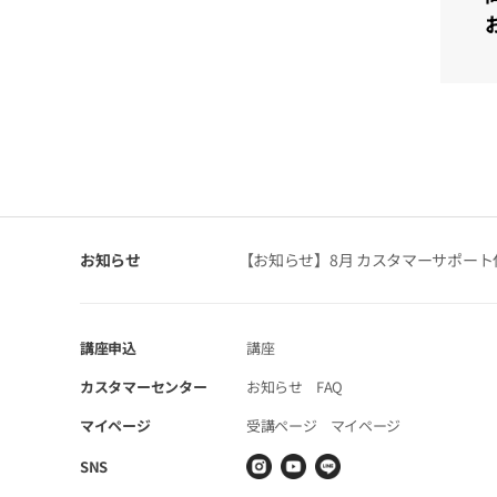
消、変
⑤ 会
決済日
1-1)
1-2)
コンテ
1-3)
ます。
1-4
決済日
2-1)
お知らせ
【お知らせ】8月 カスタマーサポー
実決済金
2-2
定しま
[コンテ
講座申込
講座
（単体講
カスタマーセンター
お知らせ
FAQ
（単体講
受講開
マイページ
受講ページ
マイページ
講義お
修了証（
SNS
⑥ 会