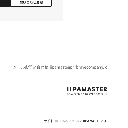
力
問い合わせ履歴
部分返金
講座数
用料金を差し引いて部分返金を行い
定します。
メールお問い合わせ
iipamasterjp@bravecompany.io
のうち高い値を適用して返金金額を算
れます。
可です。
サイト
IIPAMASTER KR
IIPAMASTER JP
check