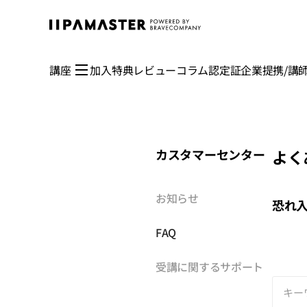
講座
加入特典
レビュー
コラム
認定証
企業提携/講
カスタマーセンター
よく
お知らせ
恐れ入
FAQ
受講に関するサポート