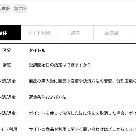
ル機器
認定証
全体
サイト利用
講座
認定証
区分
タイトル
講座
受講開始日の指定はできますか？
始日は、決済日から
7日以内
に指定できます。
決済/返金
商品の購入後に商品の変更や決済方法の変更、分割回数
済時に、決済画面にて受講開始日をご指定いただけます。
開始前であれば、受講ページにて受講開始日の変更が可能です。(ウェブサイ
の注文について、商品の変更/決済方法の変更/分割回数の変更は致しかね
側メニュー） ＞ 受講開始日の設定)
決済/返金
返金条件および方法
、カスタマーセンターの [お問い合わせ] より返金についてご相談くださ
自身によって指定された受講開始日前は、該当講座のご利用（講座受講や資
選択はできません。
令に基づく契約取消および返金ポリシー
決済/返金
ポイントを使って決済した後に注文を取消した場合、ポ
規約に基づく契約取消および返金規定は、「民法」、「消費者契約法」、
を反映しています。
トのみで決済した場合]
社は、会員に返金を行う際、既に支払われた代金と同一の方法で全額また
サイト利用
サイトの商品や利用に関する問い合わせはどこからでき
トでお支払いいただいたご注文については、ポイントは返還されます。 
の返金が不可能な場合は、事前に告知します。