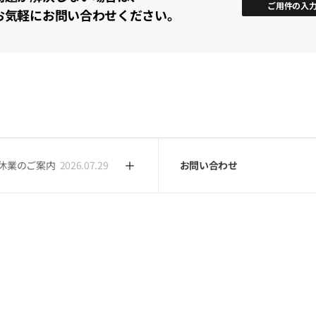
ご用件の入
更および返金規定に従って返金金額が算定されます。
お気軽にお問い合わせください。
社はオンライン単体講座受講に関して以下の返金規定を適用します。
から7日以内に返金申請する場合：
 未受講（2講座以下受講）の場合：全額返金
 3講座以上受講した場合：実決済金額からコンテンツ利用料金を差し引いて
ンツ利用料金の計算方法：
（単体講座の定価金額 / 全講座数）×受講した
 ただし全講座数が5講座以下の場合、
2講座以上受講
した場合はコンテンツ利
) 返金申請日基準で受講期間と受講進捗のうち高い値を適用して返金金額を算
から7日を超過して返金申請する場合：
 日割り控除後の返金：
ト休業のご案内
2026.07.29
お問い合わせ
額 - （単体講座の定価金額 / 基本受講期間 × 実受講期間） = 返金金額
) ただし、3講座以上受講した場合、返金申請日基準で受講期間と受講進捗
す。コンテンツ利用料金の計算方式は以下のとおりです。
ンツ利用料金の計算方式]
座の定価金額 / 全講座数）×受講した講座数
座の定価金額 / 基本受講期間）×実受講期間
始前日であっても受講期間が終了している場合は返金不可です。
よび教材（資料）をダウンロードした場合、講義を受講したものと見なさ
Certificate）発行可能な講座の場合、修了証が発行された場合は返金不
社はパッケージおよびパス商品に対して以下の返金規定を適用します。