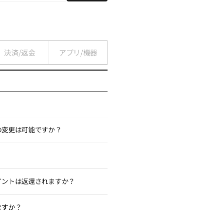
決済/返金
アプリ/機器
の変更は可能ですか？
トにログイン ＞ 受講ページ ＞
ます。
い。
料ダウンロード）、BIGパスにおけ
イントは返還されますか？
「特定商取引に関する法律」などの関
は一部を返金します。ただし、同一の
ますか？
返還されたポイントは、元の有効期限