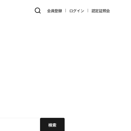
search
会員登録
ログイン
認定証照会
今すぐ登録すると
限定コンテンツが
無料！
検索