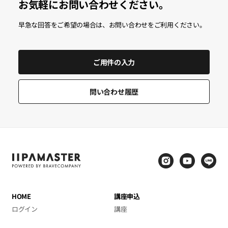
お気軽にお問い合わせください。
日本ユーザー向けに提供される講座は、現地の専門家による翻訳
早急な回答をご希望の場合は、お問い合わせをご利用ください。
プロセスを経て日本語字幕付きで提供されます。授業に必要な資
料も含め、日本語版で順次準備を進めております。
ご用件の入力
* 日本語字幕サービス（韓国語音声）
* 日本語版の資料提供
問い合わせ履歴
HOME
講座申込
ログイン
講座