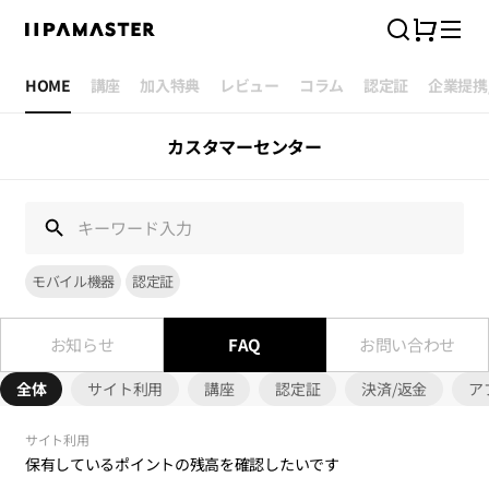
カ
検
ニ
ー
索
ュ
ト
ー
HOME
講座
加入特典
レビュー
コラム
認定証
企業提携
カスタマーセンター
モバイル機器
認定証
お知らせ
FAQ
お問い合わせ
全体
サイト利用
講座
認定証
決済/返金
ア
サイト利用
保有しているポイントの残高を確認したいです