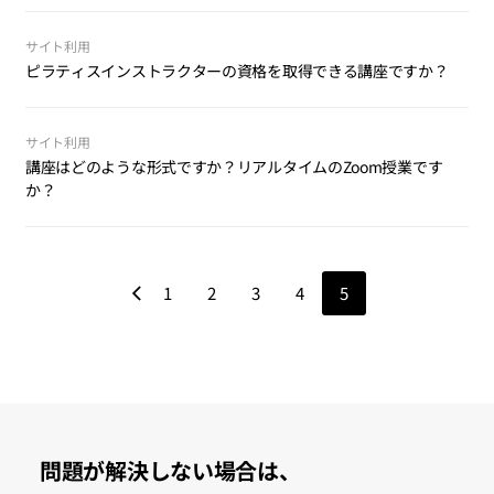
[ポイント]は下記のアクセスルートから確認できます :)
サイト利用
[PC機器] ウェブサイト ログイン>ポイント
ピラティスインストラクターの資格を取得できる講座ですか？
いいえ、民間のインストラクター資格を発行する講座ではありま
せん。 イパマスターはインストラクターの実践的なスキル向上を
サイト利用
運営目的とし、ピラティスインストラクターを目指す方を対象
講座はどのような形式ですか？リアルタイムのZoom授業です
に、理論と実技を幅広く学べる講座を提供しています。 受講者の
か？
スキル証明として [認定証システム] を運用しており、講座受講後
に認定試験に合格するとテーマごとのオンライン認定証を発行し
IIPAMASTERのオンライン講座は、リアルタイムのZoom形式授業
ています。この認定証は、該当分野の教育課程を修了し試験に合
ではありません。事前に入念な準備が行われたうえで、専門スタ
格したことを示す証です。イパマスター韓国では既に約50種類の
ジオで制作されたVOD（ビデオ・オン・デマンド）講座です。受
1
2
3
4
5
認定証システムが展開されており、インストラクターたちが活躍
講する方は、特定の時間や場所に縛られることなく、いつでもど
期限切れによって失効したポイントは復旧させることができませ
の場で確かな専門性を証明するための重要な指標となっていま
こでも簡単に受講することが可能です。さらに、講座は受講期間
ん。ご了承ください。
す。
内であれば無制限で繰り返し視聴できるため、難しい部分があっ
ても繰り返し再生することで理解を深めることができます。
* VOD講座
* 好きな時間、好きな場所で受講可能
問題が解決しない場合は、
* 無制限で繰り返し再生可能