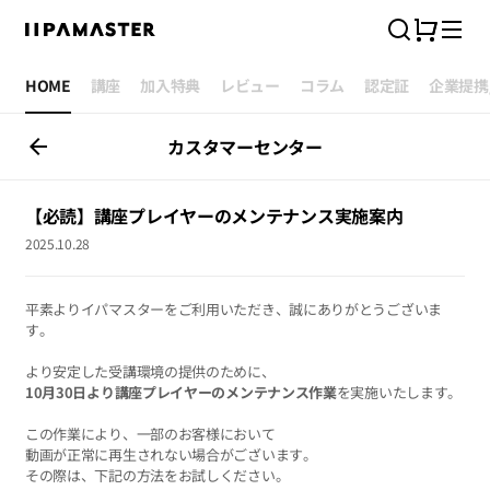
カ
検
ニ
ー
索
ュ
ト
ー
HOME
講座
加入特典
レビュー
コラム
認定証
企業提携
arrow_back
カスタマーセンター
【必読】講座プレイヤーのメンテナンス実施案内
2025.10.28
平素よりイパマスターをご利用いただき、誠にありがとうございま
す。
より安定した受講環境の提供のために、
10月30日より講座プレイヤーのメンテナンス作業
を実施いたします。
この作業により、一部のお客様において
動画が正常に再生されない場合がございます。
その際は、下記の方法をお試しください。