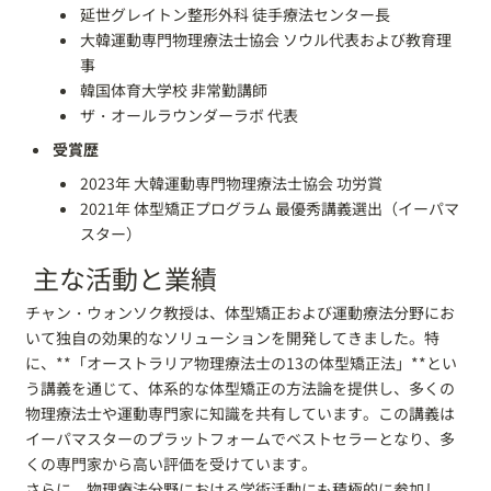
延世グレイトン整形外科 徒手療法センター長
大韓運動専門物理療法士協会 ソウル代表および教育理
事
韓国体育大学校 非常勤講師
ザ・オールラウンダーラボ 代表
受賞歴
2023年 大韓運動専門物理療法士協会 功労賞
2021年 体型矯正プログラム 最優秀講義選出（イーパマ
スター）
主な活動と業績
チャン・ウォンソク教授は、体型矯正および運動療法分野にお
いて独自の効果的なソリューションを開発してきました。特
に、**「オーストラリア物理療法士の13の体型矯正法」**とい
う講義を通じて、体系的な体型矯正の方法論を提供し、多くの
物理療法士や運動専門家に知識を共有しています。この講義は
イーパマスターのプラットフォームでベストセラーとなり、多
くの専門家から高い評価を受けています。
さらに、物理療法分野における学術活動にも積極的に参加し、