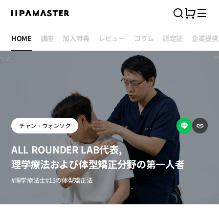
カ
検
ニ
ー
索
ュ
ト
ー
HOME
講座
加入特典
レビュー
コラム
認定証
企業提携
チャン・ウォンソク
ALL ROUNDER LAB代表,
理学療法および体型矯正分野の第一人者
#理学療法士
#13の体型矯正法