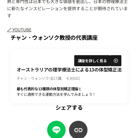
熱と専門性は日本でも大きな価値を創出し、日本の物理療法士
に新たなインスピレーションを提供することが期待されていま
す
🔗 YOUTUBE
チャン・ウォンソク教授の代表講座
講座を詳しく見る
play_circle
オーストラリアの理学療法士による13の体型矯正法
チャン・ウォンソク
|
全27講
|
4.9(602)
最も代表的な13種類の体型別矯正理論
と
すぐに適用できる運動方法を学んでみましょう！
シェアする